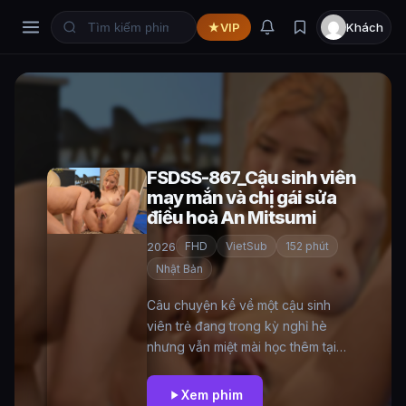
VIP
Khách
FSDSS-867_Cậu sinh viên
may mắn và chị gái sửa
điều hoà An Mitsumi
2026
FHD
VietSub
152 phút
Nhật Bản
Câu chuyện kể về một cậu sinh
viên trẻ đang trong kỳ nghỉ hè
nhưng vẫn miệt mài học thêm tại
nhà. Tuy nhiên một hôm cái điều
hoà trong nhà tự nhiên bị hỏng làm
Xem phim