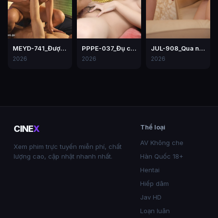
MEYD-741_Được cô đồng nghiệp bú cu mỗi ngày vì chồng lạnh nhạt
PPPE-037_Đụ chị của người yêu – Hiyori Yoshioka
JUL-908_Qua nhà bạn thân chơi, thanh niên chơi mẹ của bạn
2026
2026
2026
Thể loại
CINE
X
AV Không che
Xem phim trực tuyến miễn phí, chất
lượng cao, cập nhật nhanh nhất.
Hàn Quốc 18+
Hentai
Hiếp dâm
Jav HD
Loạn luân