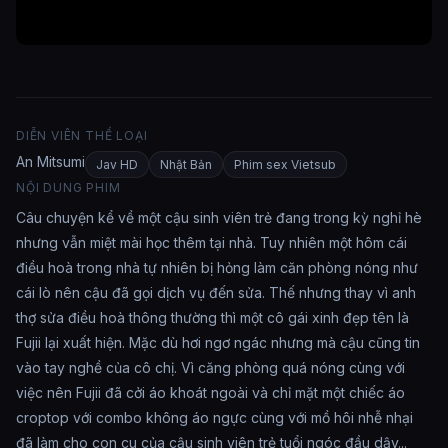
DIỄN VIÊN
THỂ LOẠI
An Mitsumi
Jav HD
Nhật Bản
Phim sex Vietsub
NỘI DUNG PHIM
Câu chuyện kể về một cậu sinh viên trẻ đang trong kỳ nghỉ hè
nhưng vẫn miệt mài học thêm tại nhà. Tuy nhiên một hôm cái
điều hoà trong nhà tự nhiên bị hỏng làm căn phòng nóng như
cái lò nên cậu đã gọi dịch vụ đến sửa. Thế nhưng thay vì anh
thợ sửa điều hoà thông thường thì một cô gái xinh đẹp tên là
Fujii lại xuất hiện. Mặc dù hơi ngơ ngác nhưng mà cậu cũng tin
vào tay nghề của cô chị. Vì căng phòng quá nóng cùng với
việc nên Fujii đã cởi áo khoát ngoài và chỉ mặt một chiếc áo
croptop với combo không áo ngực cùng với mồ hôi nhễ nhại
đã làm cho con cu của cậu sinh viên trẻ tuổi ngóc đầu dậy...