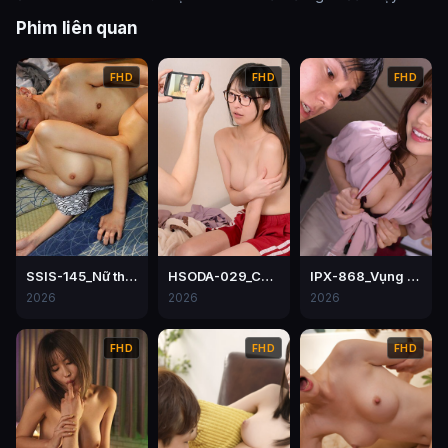
Phim liên quan
FHD
FHD
FHD
SSIS-145_Nữ thư ký bị chịch tơi tả trong một lần đi công tác với sếp
HSODA-029_Cô chị kế đã ngồi lên mặt của tôi như thế này Mori Hinako
IPX-868_Vụng trộm nơi công sở – Momo Sakura
2026
2026
2026
FHD
FHD
FHD