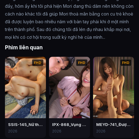
đấy, hôm ấy khi tôi phá hiện Mori đang thủ dâm nên không còn
cách nào khác tôi đã giúp Mori thoả mãn bằng con cu trẻ khoẻ
đã được luyện bao nhiêu năm với bàn tay phải khi ở một mình
trên thành phố. Sau đó chúng tôi đã lén đụ nhau khắp mọi nơi,
mọi khi có cơ hội trong suốt kỳ nghỉ hè của mình...
Phim liên quan
FHD
FHD
FHD
SSIS-145_Nữ thư ký bị chịch tơi tả trong một lần đi công tác với sếp
IPX-868_Vụng trộm nơi công sở – Momo Sakura
MEYD-741_Được cô đồng nghiệp bú cu mỗi ngày vì chồng lạnh nhạt
2026
2026
2026