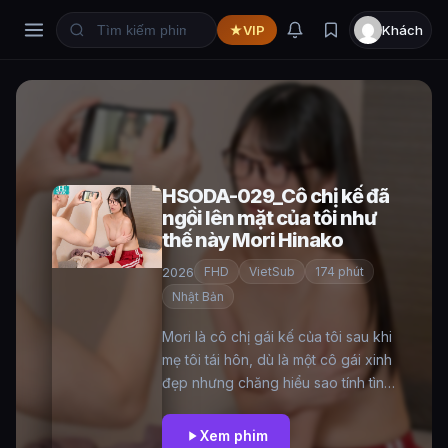
VIP
Khách
HSODA-029_Cô chị kế đã
ngồi lên mặt của tôi như
thế này Mori Hinako
2026
FHD
VietSub
174 phút
Nhật Bản
Mori là cô chị gái kế của tôi sau khi
mẹ tôi tái hôn, dù là một cô gái xinh
đẹp nhưng chăng hiểu sao tính tình
của chị khá nhút nhát, hướng nội và
thường xuyên nhốt mình trong
Xem phim