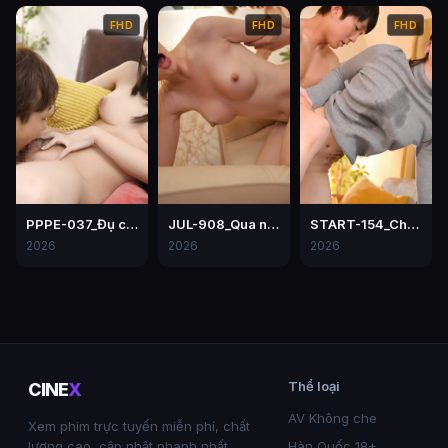
FHD
FHD
FHD
PPPE-037_Đụ chị của người yêu – Hiyori Yoshioka
JUL-908_Qua nhà bạn thân chơi, thanh niên chơi mẹ của bạn
START-154_Chuyện tình hoa anh đào Satsuki Nao
2026
2026
2026
Thể loại
CINE
X
AV Không che
Xem phim trực tuyến miễn phí, chất
lượng cao, cập nhật nhanh nhất.
Hàn Quốc 18+