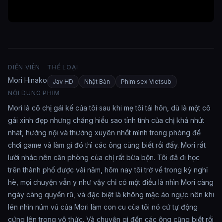
nhau khắp mọi nơi, mọi khi có cơ
hội trong suốt kỳ nghỉ hè của mình...
DIỄN VIÊN
THỂ LOẠI
Mori Hinako
Jav HD
Nhật Bản
Phim sex Vietsub
NỘI DUNG PHIM
Mori là cô chị gái kế của tôi sau khi mẹ tôi tái hôn, dù là một cô
gái xinh đẹp nhưng chăng hiểu sao tính tình của chị khá nhút
nhát, hướng nội và thường xuyên nhốt mình trong phòng để
chơi game và làm gì đó thì các ông cũng biết rồi đấy. Mori rất
lười nhác nên căn phòng của chị rất bừa bộn. Tôi đã đi học
trên thành phố được vài năm, hôm nay tôi trở về trong kỳ nghỉ
hè, mọi chuyện vẫn y như vậy chỉ có một điều là nhìn Mori càng
ngày càng quyến rũ, và đặc biệt là không mặc áo ngực nên khi
lén nhìn núm vú của Mori làm con cu của tôi nó cứ tự động
cứng lên trong vô thức. Và chuyện gì đến các ông cũng biết rồi