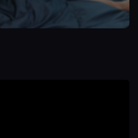
nên mạnh miệng
yến cắm trại đã
 bối cố tình tỏ
ợ của tiền bối và
 khi thức dậy
 cùng cơ thể
, luôn mong chờ
Bây giờ lại đến
ậu cấp dưới liền
bữa sáng. Vừa
 hơn hẳn khiến
iền bối cũng dần
ưới dậy ăn sáng,
m ấp cậu cấp