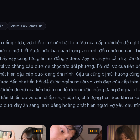
ản
Phim sex Vietsub
uống rượu, vợ chồng trở nên bất hòa. Vợ của cấp dưới liền đề nghị ha
 phương mới biết được nửa kia quan trọng với mình đến nhường nào.
hấy vậy cũng tức giận mà đồng ý theo. Vậy là chuyến cắm trại đã đư
iết với vợ chồng cấp dưới để chọc tức đối phương. Tối đó, vợ của tiề
n phát hiện cậu cấp dưới đang ôm mình. Cậu ta cũng bị mùi hương cùn
ược đến nhà tiền bối để được ngắm người vợ xinh đẹp của cấp trên. B
ưới liền đụ vợ của tiền bối trong lều khi người chồng đang ở ngoài 
 hẳn khiến cô vợ dần chấp nhận cậu ta, chủ động hơn. Sau khi rời xa 
p dưới dậy ăn sáng, anh bàng hoàng phát hiện người vợ yêu dấu mìn
FHD
FHD