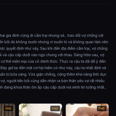
i gia đình cùng đi cắm trại nhưng sẽ... trao đổi vợ chồng với
 Tiền bối dù không muốn nhưng vì muốn tỏ vẻ không quan tâm nên
ợc quyết định như vậy. Sau khi đến địa điểm cắm trại, vợ chồng
n bối và cậu cấp dưới vào ngủ chung với nhau. Sáng hôm sau, vợ
g cơ thể mềm mại của cô đánh thức. Thực ra cậu ta đã để ý đến
ây giờ lại đến một cơ hội hiếm có như này, cậu ta nhất định sẽ
chuẩn bị bữa sáng. Vừa giận chồng, cộng thêm khả năng tình dục
vợ, người tiền bối cũng dần nhận ra bản thân yêu vợ rất nhiều.
h đang khỏa thân ôm ấp cậu cấp dưới mà mình tin tưởng nhất...
FHD
FHD
FHD