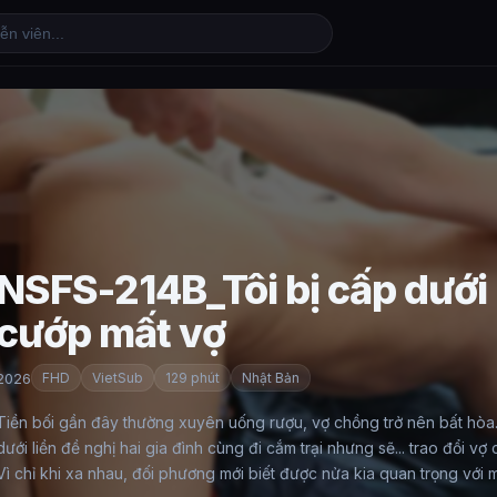
NSFS-214B_Tôi bị cấp dưới
cướp mất vợ
2026
FHD
VietSub
129 phút
Nhật Bản
Tiền bối gần đây thường xuyên uống rượu, vợ chồng trở nên bất hòa
dưới liền đề nghị hai gia đình cùng đi cắm trại nhưng sẽ... trao đổi vợ
Vì chỉ khi xa nhau, đối phương mới biết được nửa kia quan trọng với