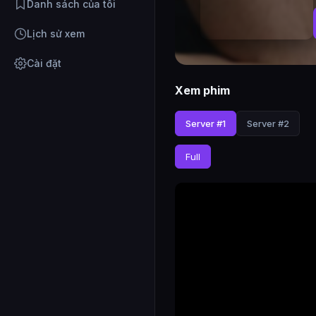
Danh sách của tôi
Lịch sử xem
Cài đặt
Xem phim
Server #1
Server #2
Full