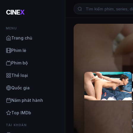
CINE
X
MENU
Trang chủ
Phim lẻ
Phim bộ
Thể loại
Quốc gia
Năm phát hành
Top IMDb
TÀI KHOẢN