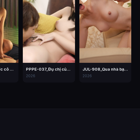
MEYD-741_Được cô đồng nghiệp bú cu mỗi ngày vì chồng lạnh nhạt
PPPE-037_Đụ chị của người yêu – Hiyori Yoshioka
JUL-908_Qua nhà bạn thân chơi, thanh niên chơi mẹ của bạn
2026
2026