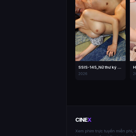
SSIS-145_Nữ thư ký bị chịch tơi tả trong một lần đi công tác với sếp
2026
2
CINE
X
Xem phim trực tuyến miễn phí, 