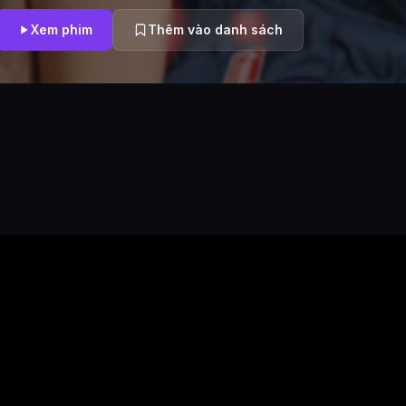
nào. Tiền bối dù không muốn nhưng vì muốn tỏ vẻ không quan tâm 
đồng ý, người vợ thấy vậy cũng tức giận mà đồng ý theo. Vậy là chu
Xem phim
Thêm vào danh sách
được quyết định như vậy. Sau khi đến địa điểm cắm trại, vợ chồng tiền
ra thân thiết với vợ chồng cấp dưới để chọc tức đối phương. Tối đó, v
cậu cấp dưới vào ngủ chung với nhau. Sáng hôm sau, vợ của tiền bối
liền phát hiện cậu cấp dưới đang ôm mình. Cậu ta cũng bị mùi hương
mềm mại của cô đánh thức. Thực ra cậu ta đã để ý đến vợ sếp từ lâu
được đến nhà tiền bối để được ngắm người vợ xinh đẹp của cấp trên. 
một cơ hội hiếm có như này, cậu ta nhất định sẽ không bỏ lỡ. Vậy là c
đụ vợ của tiền bối trong lều khi người chồng đang ở ngoài chuẩn bị 
giận chồng, cộng thêm khả năng tình dục của cậu cấp dưới vượt trội
cô vợ dần chấp nhận cậu ta, chủ động hơn. Sau khi rời xa vợ, người t
nhận ra bản thân yêu vợ rất nhiều. Khi đang đến gọi vợ và cậu cấp d
anh bàng hoàng phát hiện người vợ yêu dấu mình đang khỏa thân ô
dưới mà mình tin tưởng nhất...