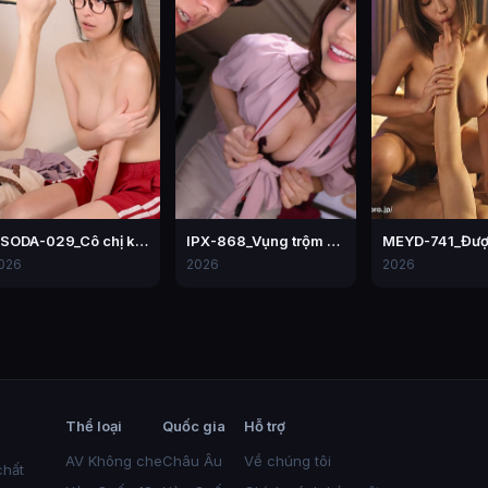
HSODA-029_Cô chị kế đã ngồi lên mặt của tôi như thế này Mori Hinako
IPX-868_Vụng trộm nơi công sở – Momo Sakura
026
2026
2026
Thể loại
Quốc gia
Hỗ trợ
AV Không che
Châu Âu
Về chúng tôi
chất