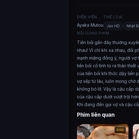
DIỄN VIÊN
THỂ LOẠI
Ayaka Mutou
Jav HD
Nhật B
NỘI DUNG PHIM
Tiền bối gần đây thường xuyên 
nhau! Vì chỉ khi xa nhau, đối
mạnh miệng đồng ý, người vợ t
tiền bối cố tình tỏ ra thân th
của tiền bối khi thức dậy liề
vợ sếp từ lâu, luôn mong chờ đ
không bỏ lỡ. Vậy là cậu cấp d
của cậu cấp dưới vượt trội hơn
Khi đang đến gọi vợ và cậu cấ
Phim liên quan
FHD