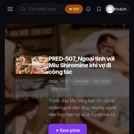
VIP
Khách
PRED-507_Ngoại tình với
Miu Shiromine khi vợ đi
công tác
2026
FHD
VietSub
162 phút
Nhật Bản
Trước đây Miu từng hẹn hò với rất
nhiều người đàn ông, nhưng người
đàn ông hiện tại lại là người mà cô
thực sự thích. Hôm nay cả hai cùng
đi suối nước nóng nhân dịp vợ của
Xem phim