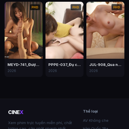
FHD
FHD
FHD
MEYD-741_Được cô đồng nghiệp bú cu mỗi ngày vì chồng lạnh nhạt
PPPE-037_Đụ chị của người yêu – Hiyori Yoshioka
JUL-908_Qua nhà bạn thân chơi, thanh niên chơi mẹ của bạn
2026
2026
2026
Thể loại
CINE
X
AV Không che
Xem phim trực tuyến miễn phí, chất
lượng cao, cập nhật nhanh nhất.
Hàn Quốc 18+