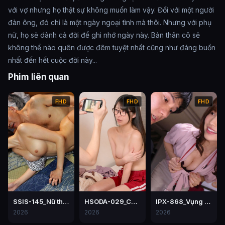
với vợ nhưng họ thật sự không muốn làm vậy. Đối với một người
đàn ông, đó chỉ là một ngày ngoại tình mà thôi. Nhưng với phụ
nữ, họ sẽ dành cả đời để ghi nhớ ngày này. Bản thân cô sẽ
không thể nào quên được đêm tuyệt nhất cũng như đáng buồn
nhất đến hết cuộc đời này...
Phim liên quan
FHD
FHD
FHD
SSIS-145_Nữ thư ký bị chịch tơi tả trong một lần đi công tác với sếp
HSODA-029_Cô chị kế đã ngồi lên mặt của tôi như thế này Mori Hinako
IPX-868_Vụng trộm nơi công sở – Momo Sakura
2026
2026
2026