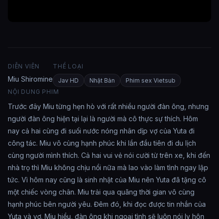
buồn nhất đến hết cuộc đời này...
DIỄN VIÊN
THỂ LOẠI
Miu Shiromine
Jav HD
Nhật Bản
Phim sex Vietsub
NỘI DUNG PHIM
Trước đây Miu từng hẹn hò với rất nhiều người đàn ông, nhưng
người đàn ông hiện tại lại là người mà cô thực sự thích. Hôm
nay cả hai cùng đi suối nước nóng nhân dịp vợ của Yuta đi
công tác. Miu vô cùng hạnh phúc khi lần đầu tiên đi du lịch
cùng người mình thích. Cả hai vui vẻ nói cười từ trên xe, khi đến
nhà trọ thì Miu không chịu nổi nữa mà lao vào làm tình ngay lập
tức. Vì hôm nay cũng là sinh nhật của Miu nên Yuta đã tặng cô
một chiếc vòng chân. Miu trải qua quãng thời gian vô cùng
hạnh phúc bên người yêu. Đêm đó, khi đọc được tin nhắn của
Yuta và vợ. Miu hiểu, đàn ông khi ngoại tình sẽ luôn nói ly hôn