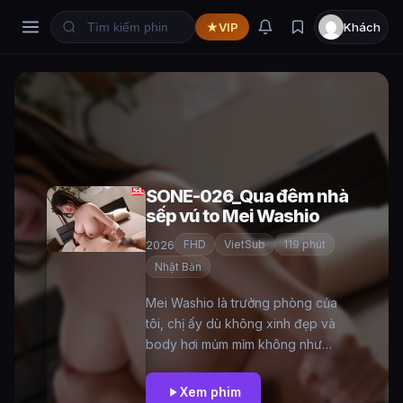
VIP
Khách
SONE-026_Qua đêm nhà
sếp vú to Mei Washio
2026
FHD
VietSub
119 phút
Nhật Bản
Mei Washio là trưởng phòng của
tôi, chị ấy dù không xinh đẹp và
body hơi mủm mỉm không như
những em hot girl mà tôi đã từng
quen nhưng chả hiểu sao tôi lại có
Xem phim