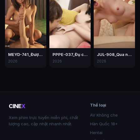
MEYD-741_Được cô đồng nghiệp bú cu mỗi ngày vì chồng lạnh nhạt
PPPE-037_Đụ chị của người yêu – Hiyori Yoshioka
JUL-908_Qua nhà bạn thân chơi, thanh niên chơi mẹ của bạn
2026
2026
2026
Thể loại
CINE
X
AV Không che
Xem phim trực tuyến miễn phí, chất
lượng cao, cập nhật nhanh nhất.
Hàn Quốc 18+
Hentai