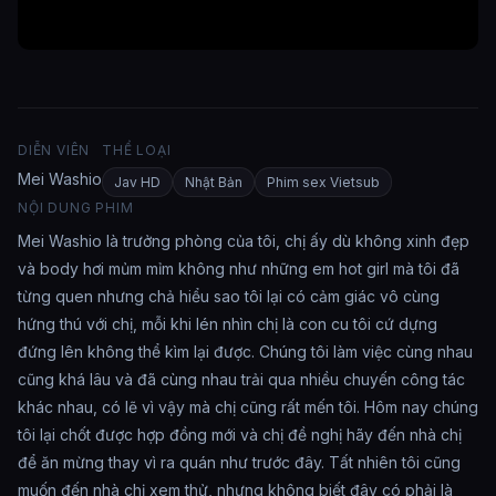
DIỄN VIÊN
THỂ LOẠI
Mei Washio
Jav HD
Nhật Bản
Phim sex Vietsub
NỘI DUNG PHIM
Mei Washio là trưởng phòng của tôi, chị ấy dù không xinh đẹp
và body hơi mủm mỉm không như những em hot girl mà tôi đã
từng quen nhưng chả hiểu sao tôi lại có cảm giác vô cùng
hứng thú với chị, mỗi khi lén nhìn chị là con cu tôi cứ dựng
đứng lên không thể kìm lại được. Chúng tôi làm việc cùng nhau
cũng khá lâu và đã cùng nhau trải qua nhiều chuyến công tác
khác nhau, có lẽ vì vậy mà chị cũng rất mến tôi. Hôm nay chúng
tôi lại chốt được hợp đồng mới và chị đề nghị hãy đến nhà chị
để ăn mừng thay vì ra quán như trước đây. Tất nhiên tôi cũng
muốn đến nhà chị xem thử, nhưng không biết đây có phải là