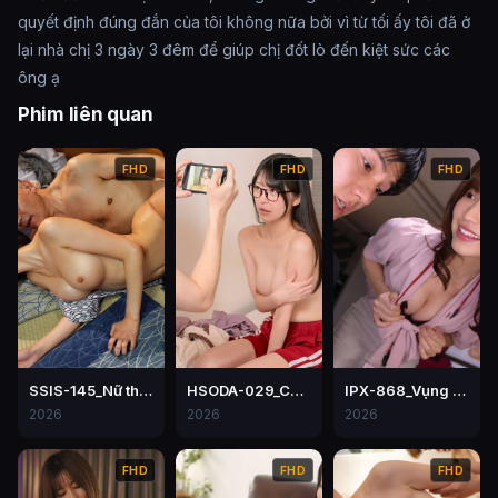
quyết định đúng đắn của tôi không nữa bởi vì từ tối ấy tôi đã ở
lại nhà chị 3 ngày 3 đêm để giúp chị đốt lò đến kiệt sức các
ông ạ
Phim liên quan
FHD
FHD
FHD
SSIS-145_Nữ thư ký bị chịch tơi tả trong một lần đi công tác với sếp
HSODA-029_Cô chị kế đã ngồi lên mặt của tôi như thế này Mori Hinako
IPX-868_Vụng trộm nơi công sở – Momo Sakura
2026
2026
2026
FHD
FHD
FHD