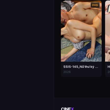
FHD
SSIS-145_Nữ thư ký bị chịch tơi tả trong một lần đi công tác với sếp
2026
2
CINE
X