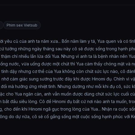
Phim sex Vietsub
ười yêu cũ của anh ta năm xưa... Bốn năm làm y tá, Yua quen và có tìn
 cứ tưởng những ngày tháng sau này cô sẽ được sống trong hạnh phúc 
 thậm chí nhiều lần lừa dối Yua. Nhưng vì anh ta là bệnh nhân nên Yu
uống nước, vừa uống được một chút thì Yua cảm thấy chóng mặt và ngấ
ã tỉnh dậy nhưng cơ thể của Yua không còn chút sức lực nào, cô đành
i nhớ cảm giác sung sướng trước đây khi được Hinomi đụ. Chính vì vậy
đối mà hưởng ứng nhiệt tình. Nhưng dường như mỗi khi đụ cô, sức kh
ặc cho Yua ngăn cản, anh vẫn muốn được dùng chút sức lực cuối cù
n bắt đầu siêu lòng. Cô để Hinomi đụ bất cứ nơi nào anh ta muốn, t
, cho đến khi Hinomi ngã gục trong lòng của Yua... Nhận ra cuộc sốn
hông do dự nữa, cô sẽ cố gắng sống một cuộc sống hạnh phúc với Kenj