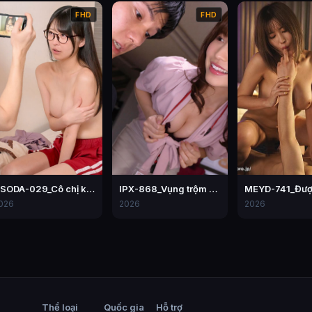
FHD
FHD
HSODA-029_Cô chị kế đã ngồi lên mặt của tôi như thế này Mori Hinako
IPX-868_Vụng trộm nơi công sở – Momo Sakura
026
2026
2026
Thể loại
Quốc gia
Hỗ trợ