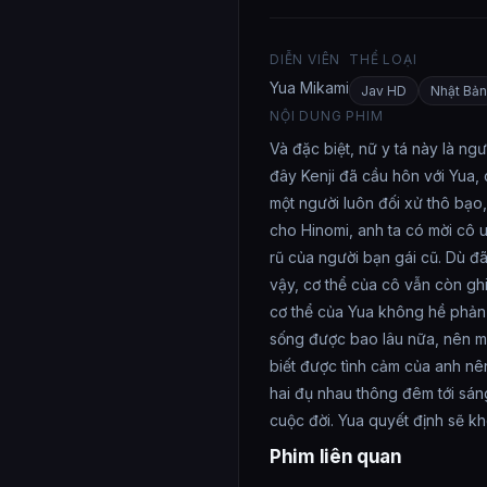
DIỄN VIÊN
THỂ LOẠI
Yua Mikami
Jav HD
Nhật Bản
NỘI DUNG PHIM
Và đặc biệt, nữ y tá này là ng
đây Kenji đã cầu hôn với Yua,
một người luôn đối xử thô bạo,
cho Hinomi, anh ta có mời cô 
rũ của người bạn gái cũ. Dù đ
vậy, cơ thể của cô vẫn còn gh
cơ thể của Yua không hề phản 
sống được bao lâu nữa, nên m
biết được tình cảm của anh nê
hai đụ nhau thông đêm tới sáng
cuộc đời. Yua quyết định sẽ k
Phim liên quan