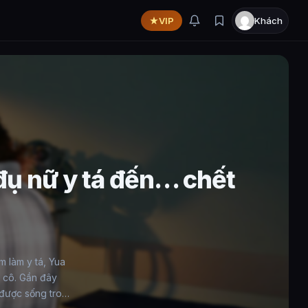
VIP
Khách
ụ nữ y tá đến… chết
m làm y tá, Yua
n cô. Gần đây
 được sống trong