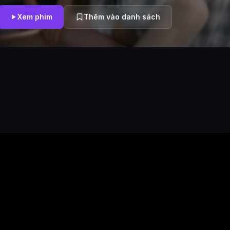
hạnh phúc cho đến khi cô gặp lại anh ta. Hinomi là bạn trai cũ của Yu
luôn đối xử thô bạo, thậm chí nhiều lần lừa dối Yua. Nhưng vì anh ta 
Xem phim
Thêm vào danh sách
Yua vẫn phải chăm sóc anh ta thật tốt. Và trong lúc đang chăm sóc c
có mời cô uống nước, vừa uống được một chút thì Yua cảm thấy chóng
Nhân cơ hội này, Hinomi liên tục sờ mó khắp cơ thể quyến rũ của ngư
đã tỉnh dậy nhưng cơ thể của Yua không còn chút sức lực nào, cô đà
trai cũ xấu xa liên tục cưỡng dâm mình. Mặc dù vậy, cơ thể của cô v
cảm giác sung sướng trước đây khi được Hinomi đụ. Chính vì vậy, mỗ
chăm sóc cho Hinomi, anh ta lại đè cô ra đụ, cơ thể của Yua không 
hưởng ứng nhiệt tình. Nhưng dường như mỗi khi đụ cô, sức khỏe của 
yếu đi. Hinomi tự biết mình không còn sống được bao lâu nữa, nên 
cản, anh vẫn muốn được dùng chút sức lực cuối cùng của mình để l
thấy thật sung sướng. Yua cũng biết được tình cảm của anh nên bắt đ
để Hinomi đụ bất cứ nơi nào anh ta muốn, trong phòng bệnh, phòng 
là ngoài hành lang. Cả hai đụ nhau thông đêm tới sáng, cho đến khi 
trong lòng của Yua... Nhận ra cuộc sống thật ngắn ngủi, nên trân trọ
phút quý giá trên cuộc đời. Yua quyết định sẽ không do dự nữa, cô 
một cuộc sống hạnh phúc với Kenji, người thực sự yêu mình...