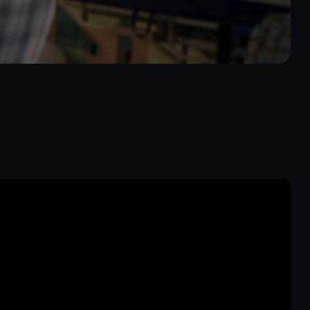
a, một người
là bệnh nhân nên
ho Hinomi, anh ta
 mặt và ngất đi.
ời bạn gái cũ. Dù
nh nhìn tên bạn
ẫn còn ghi nhớ
i lần Yua đến
hề phản đối mà
Hinomi lại càng
mặc cho Yua ngăn
àm cho cô cảm
ầu siêu lòng. Cô
khám, thậm chí
Hinomi ngã gục
ng những giây
sẽ cố gắng sống