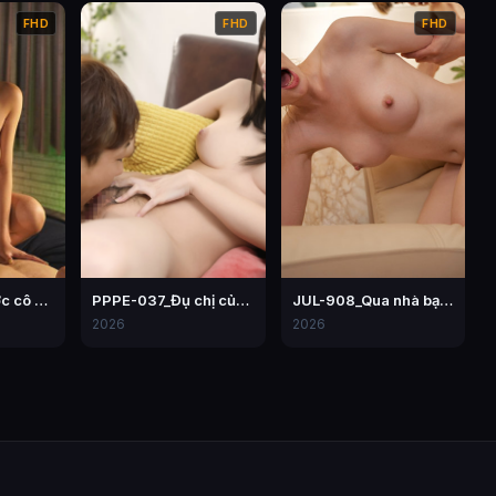
FHD
FHD
FHD
MEYD-741_Được cô đồng nghiệp bú cu mỗi ngày vì chồng lạnh nhạt
PPPE-037_Đụ chị của người yêu – Hiyori Yoshioka
JUL-908_Qua nhà bạn thân chơi, thanh niên chơi mẹ của bạn
2026
2026