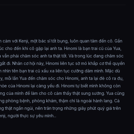
h cảm với Kenji, một bác sĩ tốt bụng, luôn quan tâm đến cô. Gần
cho đến khi cô gặp lại anh ta. Hinomi là bạn trai cũ của Yua,
a vẫn phải chăm sóc anh ta thật tốt. Và trong lúc đang chăm sóc
t đi. Nhân cơ hội này, Hinomi liên tục sờ mó khắp cơ thể quyến
 nhìn tên bạn trai cũ xấu xa liên tục cưỡng dâm mình. Mặc dù
, mỗi lần Yua đến chăm sóc cho Hinomi, anh ta lại đè cô ra đụ,
ỏe của Hinomi lại càng yếu đi. Hinomi tự biết mình không còn
ng của mình để làm cho cô cảm thấy thật sung sướng. Yua cũng
rong phòng bệnh, phòng khám, thậm chí là ngoài hành lang. Cả
g thật ngắn ngủi, nên trân trọng những giây phút quý giá trên
i, người thực sự yêu mình...