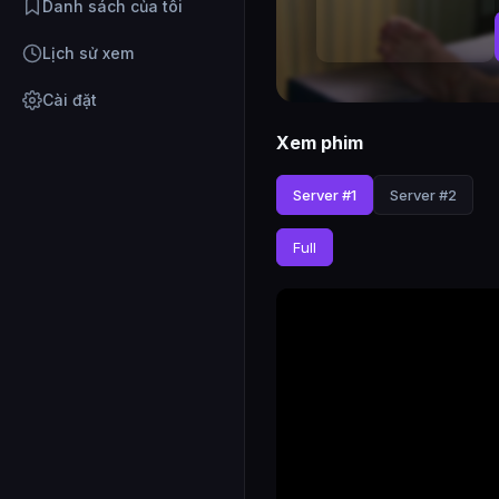
Danh sách của tôi
Lịch sử xem
Cài đặt
Xem phim
Server #1
Server #2
Full