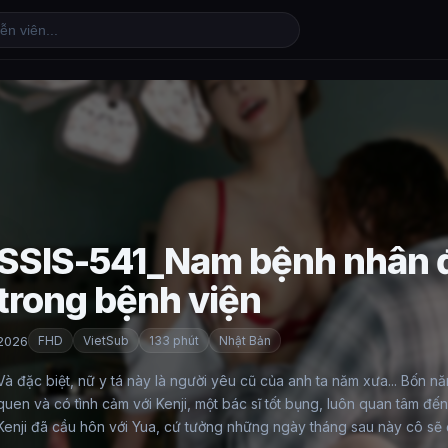
SSIS-541_Nam bệnh nhân đ
trong bệnh viện
2026
FHD
VietSub
133 phút
Nhật Bản
Và đặc biệt, nữ y tá này là người yêu cũ của anh ta năm xưa... Bốn nă
quen và có tình cảm với Kenji, một bác sĩ tốt bụng, luôn quan tâm đế
Kenji đã cầu hôn với Yua, cứ tưởng những ngày tháng sau này cô sẽ